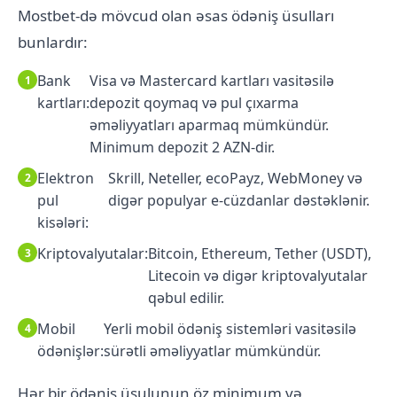
Mostbet-də mövcud olan əsas ödəniş üsulları
bunlardır:
Bank
Visa və Mastercard kartları vasitəsilə
kartları:
depozit qoymaq və pul çıxarma
əməliyyatları aparmaq mümkündür.
Minimum depozit 2 AZN-dir.
Elektron
Skrill, Neteller, ecoPayz, WebMoney və
pul
digər populyar e-cüzdanlar dəstəklənir.
kisələri:
Kriptovalyutalar:
Bitcoin, Ethereum, Tether (USDT),
Litecoin və digər kriptovalyutalar
qəbul edilir.
Mobil
Yerli mobil ödəniş sistemləri vasitəsilə
ödənişlər:
sürətli əməliyyatlar mümkündür.
Hər bir ödəniş üsulunun öz minimum və