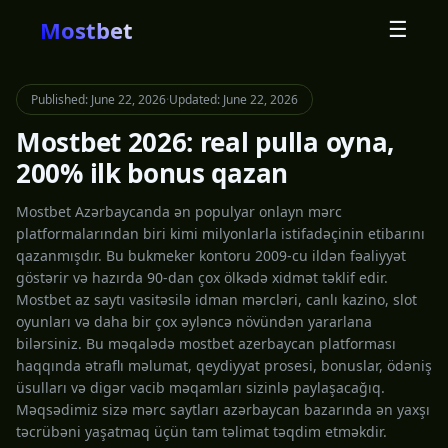
Mostbet
☰
Published: June 22, 2026
·
Updated: June 22, 2026
Mostbet 2026: real pulla oyna,
200% ilk bonus qazan
Mostbet Azərbaycanda ən populyar onlayn mərc
platformalarından biri kimi milyonlarla istifadəçinin etibarını
qazanmışdır. Bu bukmeker kontoru 2009-cu ildən fəaliyyət
göstərir və hazırda 90-dan çox ölkədə xidmət təklif edir.
Mostbet az saytı vasitəsilə idman mərcləri, canlı kazino, slot
oyunları və daha bir çox əyləncə növündən yararlana
bilərsiniz. Bu məqalədə mostbet azerbaycan platforması
haqqında ətraflı məlumat, qeydiyyat prosesi, bonuslar, ödəniş
üsulları və digər vacib məqamları sizinlə paylaşacağıq.
Məqsədimiz sizə mərc saytları azərbaycan bazarında ən yaxşı
təcrübəni yaşatmaq üçün tam təlimat təqdim etməkdir.