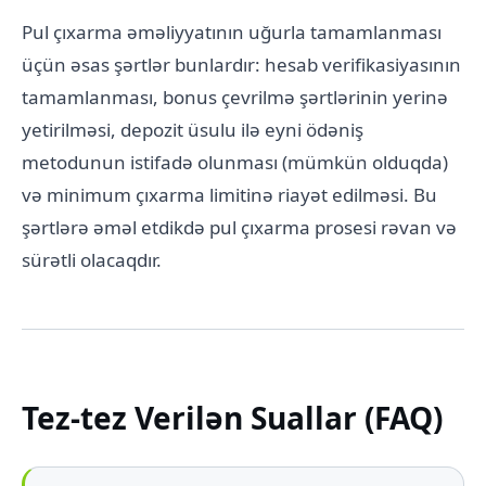
Pul çıxarma əməliyyatının uğurla tamamlanması
üçün əsas şərtlər bunlardır: hesab verifikasiyasının
tamamlanması, bonus çevrilmə şərtlərinin yerinə
yetirilməsi, depozit üsulu ilə eyni ödəniş
metodunun istifadə olunması (mümkün olduqda)
və minimum çıxarma limitinə riayət edilməsi. Bu
şərtlərə əməl etdikdə pul çıxarma prosesi rəvan və
sürətli olacaqdır.
Tez-tez Verilən Suallar (FAQ)