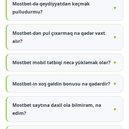
Mostbet-də qeydiyyatdan keçmək
▼
pulludurmu?
Mostbet-dən pul çıxarmaq nə qədər vaxt
▼
alır?
Mostbet mobil tətbiqi necə yükləmək olar?
▼
Mostbet-in xoş gəldin bonusu nə qədərdir?
▼
Mostbet saytına daxil ola bilmirəm, nə
▼
edim?