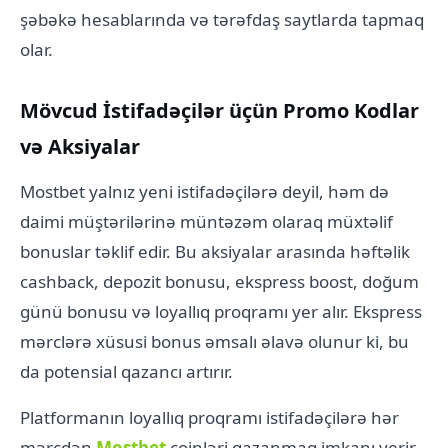
şəbəkə hesablarında və tərəfdaş saytlarda tapmaq
olar.
Mövcud İstifadəçilər üçün Promo Kodlar
və Aksiyalar
Mostbet yalnız yeni istifadəçilərə deyil, həm də
daimi müştərilərinə müntəzəm olaraq müxtəlif
bonuslar təklif edir. Bu aksiyalar arasında həftəlik
cashback, depozit bonusu, ekspress boost, doğum
günü bonusu və loyallıq proqramı yer alır. Ekspress
mərclərə xüsusi bonus əmsalı əlavə olunur ki, bu
da potensial qazancı artırır.
Platformanın loyallıq proqramı istifadəçilərə hər
mərcdən
Mostbet
coinləri qazanmaq imkanı verir.