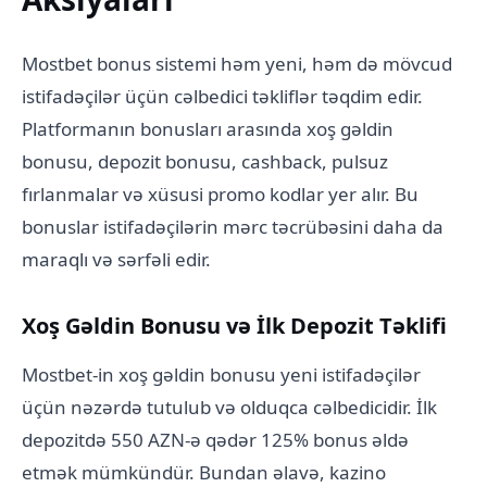
Mostbet bonus sistemi həm yeni, həm də mövcud
istifadəçilər üçün cəlbedici təkliflər təqdim edir.
Platformanın bonusları arasında xoş gəldin
bonusu, depozit bonusu, cashback, pulsuz
fırlanmalar və xüsusi promo kodlar yer alır. Bu
bonuslar istifadəçilərin mərc təcrübəsini daha da
maraqlı və sərfəli edir.
Xoş Gəldin Bonusu və İlk Depozit Təklifi
Mostbet-in xoş gəldin bonusu yeni istifadəçilər
üçün nəzərdə tutulub və olduqca cəlbedicidir. İlk
depozitdə 550 AZN-ə qədər 125% bonus əldə
etmək mümkündür. Bundan əlavə, kazino