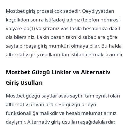
Mostbet giriş prosesi çox sadədir. Qeydiyyatdan
keçdikdən sonra istifadəçi adınız (telefon nömrəsi
və ya e-poçt) və şifrəniz vasitəsilə hesabınıza daxil
ola bilərsiniz. Lakin bəzən texniki səbəblərə görə
sayta birbaşa giriş mümkün olmaya bilər. Bu halda
alternativ giriş üsullarından istifadə etmək lazımdır.
Mostbet Güzgü Linklər və Alternativ
Giriş Üsulları
Mostbet güzgü saytlar əsas saytın tam eynisi olan
alternativ ünvanlardır. Bu güzgülər eyni
funksionallığa malikdir və hesab məlumatlarınız
dəyişmir. Alternativ giriş üsulları aşağıdakılardır: