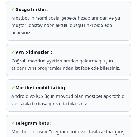
Güzgü linklər:
Mostbet-in rəsmi sosial şəbəkə hesablarından və ya
müştəri dəstəyindən aktual güzgü linki əldə edə
bilərsiniz.
VPN xidmətləri:
Coğrafi məhdudiyyətləri aradan qaldırmaq üçün
etibarlı VPN proqramlarından istifadə edə bilərsiniz.
Mostbet mobil tətbiq:
Android və iOS üçün mövcud olan mostbet apk tətbiqi
vasitəsilə birbaşa giriş edə bilərsiniz.
Telegram botu:
Mostbet-in rəsmi Telegram botu vasitəsilə aktual giriş