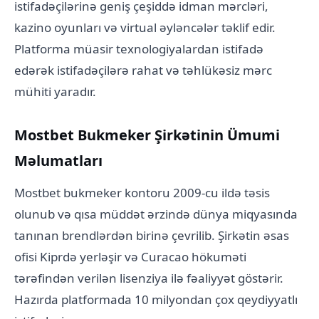
istifadəçilərinə geniş çeşiddə idman mərcləri,
kazino oyunları və virtual əyləncələr təklif edir.
Platforma müasir texnologiyalardan istifadə
edərək istifadəçilərə rahat və təhlükəsiz mərc
mühiti yaradır.
Mostbet Bukmeker Şirkətinin Ümumi
Məlumatları
Mostbet bukmeker kontoru 2009-cu ildə təsis
olunub və qısa müddət ərzində dünya miqyasında
tanınan brendlərdən birinə çevrilib. Şirkətin əsas
ofisi Kiprdə yerləşir və Curacao hökuməti
tərəfindən verilən lisenziya ilə fəaliyyət göstərir.
Hazırda platformada 10 milyondan çox qeydiyyatlı