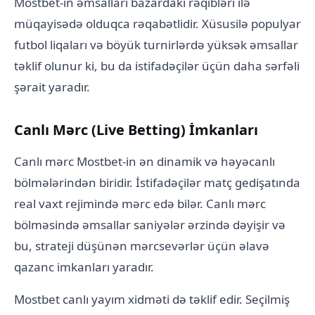
Mostbet-in əmsalları bazardakı rəqibləri ilə
müqayisədə olduqca rəqabətlidir. Xüsusilə populyar
futbol liqaları və böyük turnirlərdə yüksək əmsallar
təklif olunur ki, bu da istifadəçilər üçün daha sərfəli
şərait yaradır.
Canlı Mərc (Live Betting) İmkanları
Canlı mərc Mostbet-in ən dinamik və həyəcanlı
bölmələrindən biridir. İstifadəçilər matç gedişatında
real vaxt rejimində mərc edə bilər. Canlı mərc
bölməsində əmsallar saniyələr ərzində dəyişir və
bu, strateji düşünən mərcsevərlər üçün əlavə
qazanc imkanları yaradır.
Mostbet canlı yayım xidməti də təklif edir. Seçilmiş