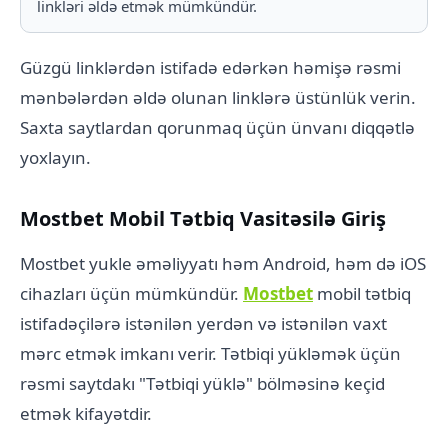
linkləri əldə etmək mümkündür.
Güzgü linklərdən istifadə edərkən həmişə rəsmi
mənbələrdən əldə olunan linklərə üstünlük verin.
Saxta saytlardan qorunmaq üçün ünvanı diqqətlə
yoxlayın.
Mostbet Mobil Tətbiq Vasitəsilə Giriş
Mostbet yukle əməliyyatı həm Android, həm də iOS
cihazları üçün mümkündür.
Mostbet
mobil tətbiq
istifadəçilərə istənilən yerdən və istənilən vaxt
mərc etmək imkanı verir. Tətbiqi yükləmək üçün
rəsmi saytdakı "Tətbiqi yüklə" bölməsinə keçid
etmək kifayətdir.