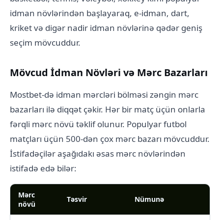
idman növlərindən başlayaraq, e-idman, dart,
kriket və digər nadir idman növlərinə qədər geniş
seçim mövcuddur.
Mövcud İdman Növləri və Mərc Bazarları
Mostbet-də idman mərcləri bölməsi zəngin mərc
bazarları ilə diqqət çəkir. Hər bir matç üçün onlarla
fərqli mərc növü təklif olunur. Populyar futbol
matçları üçün 500-dən çox mərc bazarı mövcuddur.
İstifadəçilər aşağıdakı əsas mərc növlərindən
istifadə edə bilər:
Mərc
Təsvir
Nümunə
növü